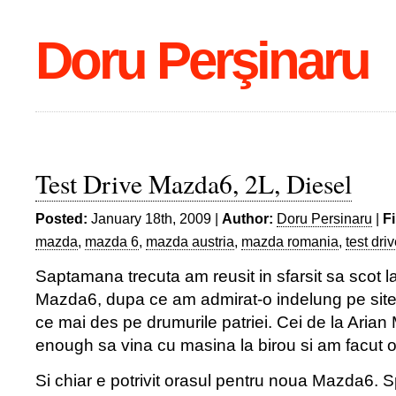
Doru Perşinaru
Test Drive Mazda6, 2L, Diesel
Posted:
January 18th, 2009 |
Author:
Doru Persinaru
|
F
mazda
,
mazda 6
,
mazda austria
,
mazda romania
,
test dri
Saptamana trecuta am reusit in sfarsit sa scot 
Mazda6, dupa ce am admirat-o indelung pe site-u
ce mai des pe drumurile patriei. Cei de la Arian 
enough sa vina cu masina la birou si am facut o 
Si chiar e potrivit orasul pentru noua Mazda6. 