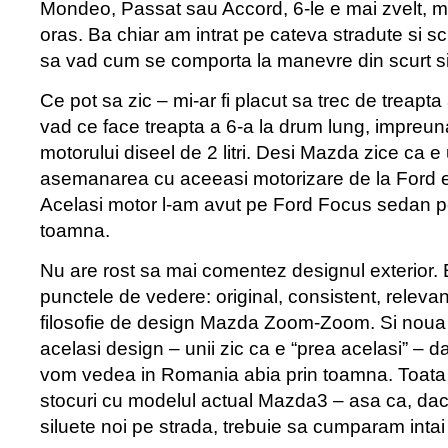
Mondeo, Passat sau Accord, 6-le e mai zvelt, mai
oras. Ba chiar am intrat pe cateva stradute si scu
sa vad cum se comporta la manevre din scurt si
Ce pot sa zic – mi-ar fi placut sa trec de treapta
vad ce face treapta a 6-a la drum lung, impreun
motorului diseel de 2 litri. Desi Mazda zice ca 
asemanarea cu aceeasi motorizare de la Ford e 
Acelasi motor l-am avut pe Ford Focus sedan pe
toamna.
Nu are rost sa mai comentez designul exterior. E
punctele de vedere: original, consistent, relev
filosofie de design Mazda Zoom-Zoom. Si noua
acelasi design – unii zic ca e “prea acelasi” – d
vom vedea in Romania abia prin toamna. Toata
stocuri cu modelul actual Mazda3 – asa ca, d
siluete noi pe strada, trebuie sa cumparam intai