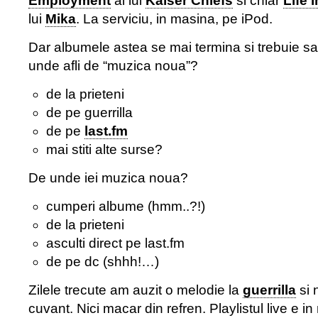
Employment
al lui
Kaiser Chiefs
si chiar
Life 
lui
Mika
. La serviciu, in masina, pe iPod.
Dar albumele astea se mai termina si trebuie sa 
unde afli de “muzica noua”?
de la prieteni
de pe guerrilla
de pe
last.fm
mai stiti alte surse?
De unde iei muzica noua?
cumperi albume (hmm..?!)
de la prieteni
asculti direct pe last.fm
de pe dc (shhh!…)
Zilele trecute am auzit o melodie la
guerrilla
si 
cuvant. Nici macar din refren. Playlistul live e 