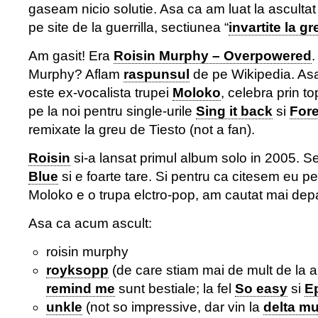
gaseam nicio solutie. Asa ca am luat la ascultat
pe site de la guerrilla, sectiunea “
invartite la gr
Am gasit! Era
Roisin Murphy – Overpowered
.
Murphy? Aflam
raspunsul
de pe Wikipedia. As
este ex-vocalista trupei
Moloko
, celebra prin to
pe la noi pentru single-urile
Sing it back
si
For
remixate la greu de Tiesto (not a fan).
Roisin
si-a lansat primul album solo in 2005. 
Blue
si e foarte tare. Si pentru ca citesem eu p
Moloko e o trupa elctro-pop, am cautat mai depa
Asa ca acum ascult:
roisin murphy
royksopp
(de care stiam mai de mult de la al
remind me
sunt bestiale; la fel
So easy
si
E
unkle
(not so impressive, dar vin la
delta mu