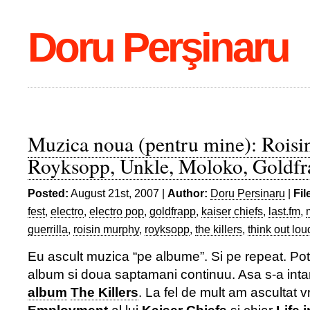
Doru Perşinaru
Muzica noua (pentru mine): Roisi
Royksopp, Unkle, Moloko, Goldfr
Posted:
August 21st, 2007 |
Author:
Doru Persinaru
|
Fil
fest
,
electro
,
electro pop
,
goldfrapp
,
kaiser chiefs
,
last.fm
,
guerrilla
,
roisin murphy
,
royksopp
,
the killers
,
think out lou
Eu ascult muzica “pe albume”. Si pe repeat. Pot
album si doua saptamani continuu. Asa s-a int
album
The Killers
. La fel de mult am ascultat