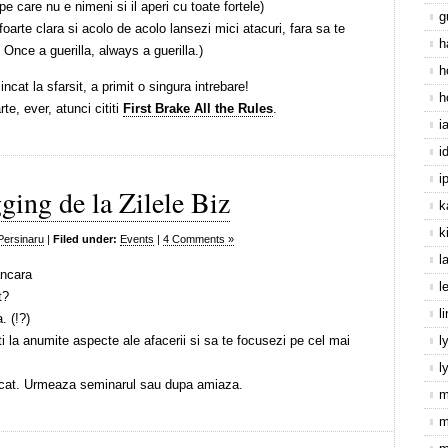
e care nu e nimeni si il aperi cu toate fortele)
g
foarte clara si acolo de acolo lansezi mici atacuri, fara sa te
h
Once a guerilla, always a guerilla.)
h
ncat la sfarsit, a primit o singura intrebare!
h
te, ever, atunci cititi
First Brake All the Rules
.
i
i
i
gging de la Zilele Biz
k
k
Persinaru
|
Filed under:
Events
|
4 Comments »
l
ancara
l
t?
l
. (!?)
nti la anumite aspecte ale afacerii si sa te focusezi pe cel mai
l
l
 plecat. Urmeaza seminarul sau dupa amiaza.
m
m