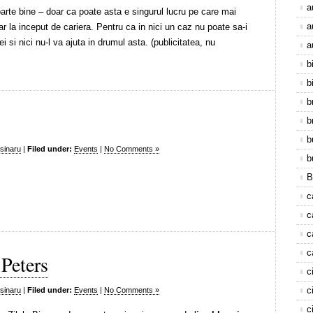
a
oarte bine – doar ca poate asta e singurul lucru pe care mai
a
ar la inceput de cariera. Pentru ca in nici un caz nu poate sa-i
 si nici nu-l va ajuta in drumul asta. (publicitatea, nu
a
b
b
b
b
b
sinaru
|
Filed under:
Events
|
No Comments »
b
B
c
c
c
c
Peters
c
c
sinaru
|
Filed under:
Events
|
No Comments »
c