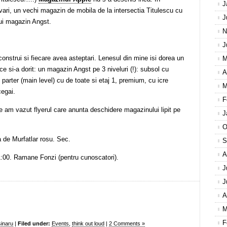
J
ari, un vechi magazin de mobila de la intersectia Titulescu cu
J
ui magazin Angst.
N
J
construi si fiecare avea asteptari. Lenesul din mine isi dorea un
M
ce si-a dorit: un magazin Angst pe 3 niveluri (!): subsol cu
A
, parter (main level) cu de toate si etaj 1, premium, cu icre
M
cegai.
F
am vazut flyerul care anunta deschidere magazinului lipit pe
J
O
 de Murfatlar rosu. Sec.
S
A
1:00. Ramane Fonzi (pentru cunoscatori).
J
J
A
M
F
inaru
|
Filed under:
Events
,
think out loud
|
2 Comments »