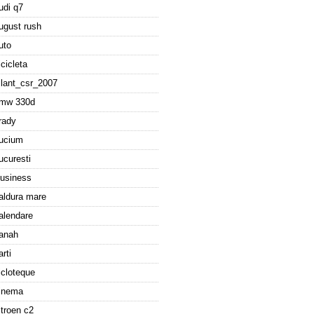
udi q7
ugust rush
uto
icicleta
ilant_csr_2007
mw 330d
rady
ucium
ucuresti
usiness
aldura mare
alendare
anah
arti
icloteque
inema
itroen c2