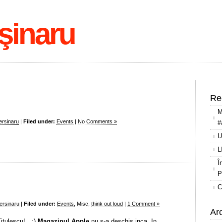
şinaru
Re
M
ersinaru
|
Filed under:
Events
|
No Comments »
#
U
L
Î
P
C
ersinaru
|
Filed under:
Events
,
Misc
,
think out loud
|
1 Comment »
Ar
Titulescu!…:)
Magazinul Apple
nu s-a deschis inca. In