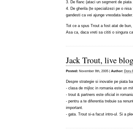
3. De flanc (ataci un segment de piata p
4. De gherila (te specializezi pe o nisa 
gandesti ca vei ajunge vreodata leader. 
Tot ce a spus Trout a fost atat de bun, i
Asa ca, daca vreti sa cititi o singura car
Jack Trout, live blo
Posted:
November 8th, 2005 |
Author:
Doru 
Despre strategie si inovatie pe piata b
- clasa de mijloc in romania este un mi
- trout & partners este oficial in romania
- pentru a te diferentia trebuie sa renu
important.
- gata. Trout si-a facut intro-ul. Si a