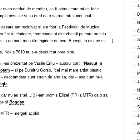
J
avea carduri de membru, as fi primul care mi-as face.
D
lu bestiale si nu cred ca o sa mai ratez nici unul.
N
, aseara am recidivat si am fost la Festivalul de Muzica.
O
suflat in clarinete, tromboane si alte chestii pe care nu stiu
S
si s-au baut muuulte frigidere de bere Bucegi, la cinspe mii…:)
A
pte, Nokia 7610 nu s-a descurcat prea bine.
J
 i-au prezentat pe Vasile Ernu – autorul cartii “
Nascut in
J
potam
– si pe Dumitru Gorzo, “cel mai mare artist plastic
M
s – deocamdata sunt strain de arta sa, dar – asa cum m-a
J
ogle
.
N
dar nu au site!…:(( I-am promis Elizei (PR la MTR) ca o sa
O
age si
Bogdan
.
S
a MTR – mergeti acolo!
J
M
A