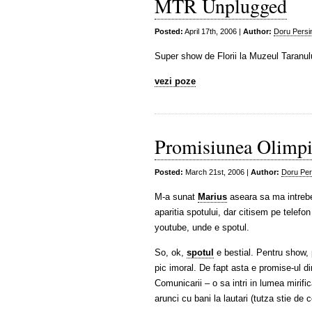
MTR Unplugged
Posted:
April 17th, 2006 |
Author:
Doru Persi
Super show de Florii la Muzeul Taranu
vezi poze
Promisiunea Olimpi
Posted:
March 21st, 2006 |
Author:
Doru Per
M-a sunat
Marius
aseara sa ma intrebe:
aparitia spotului, dar citisem pe telefon
youtube, unde e spotul.
So, ok,
spotul
e bestial. Pentru show, 
pic imoral. De fapt asta e promise-ul d
Comunicarii – o sa intri in lumea mirifica
arunci cu bani la lautari (tutza stie de c