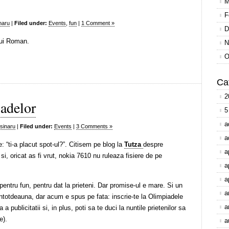
M
F
naru
|
Filed under:
Events
,
fun
|
1 Comment »
D
lui Roman.
N
O
Ca
2
adelor
5
a
sinaru
|
Filed under:
Events
|
3 Comments »
a
 “ti-a placut spot-ul?”. Citisem pe blog la
Tutza
despre
a
 si, oricat as fi vrut, nokia 7610 nu ruleaza fisiere de pe
a
a
pentru fun, pentru dat la prieteni. Dar promise-ul e mare. Si un
a
intotdeauna, dar acum e spus pe fata: inscrie-te la Olimpiadele
a
 a publicitatii si, in plus, poti sa te duci la nuntile prietenilor sa
e).
a