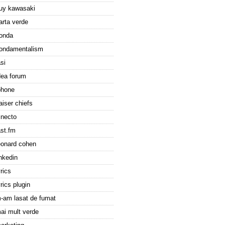
uy kawasaki
arta verde
onda
ondamentalism
asi
dea forum
phone
aiser chiefs
inecto
ast.fm
eonard cohen
inkedin
yrics
yrics plugin
-am lasat de fumat
ai mult verde