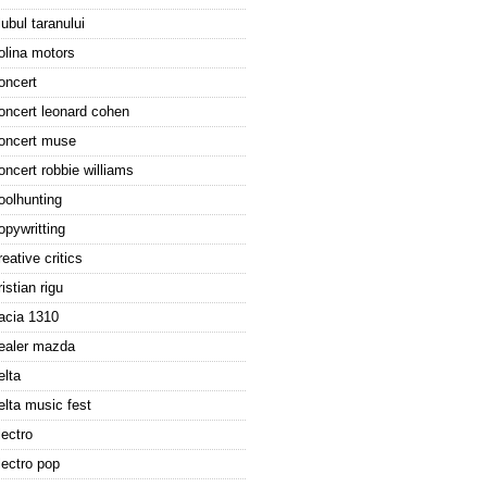
lubul taranului
olina motors
oncert
oncert leonard cohen
oncert muse
oncert robbie williams
oolhunting
opywritting
reative critics
ristian rigu
acia 1310
ealer mazda
elta
elta music fest
lectro
lectro pop