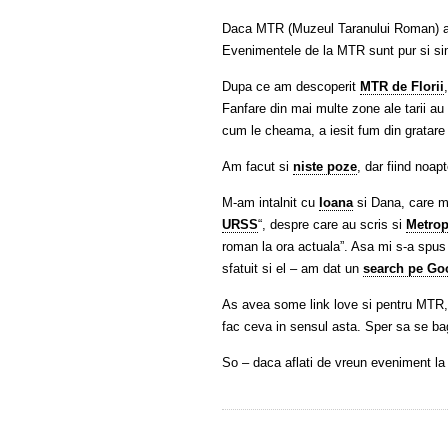
Daca MTR (Muzeul Taranului Roman) ar 
Evenimentele de la MTR sunt pur si simp
Dupa ce am descoperit
MTR de Florii
Fanfare din mai multe zone ale tarii au 
cum le cheama, a iesit fum din gratare 
Am facut si
niste poze
, dar fiind noa
M-am intalnit cu
Ioana
si Dana, care mi
URSS
“, despre care au scris si
Metro
roman la ora actuala”. Asa mi s-a spu
sfatuit si el – am dat un
search pe Go
As avea some link love si pentru MTR, 
fac ceva in sensul asta. Sper sa se b
So – daca aflati de vreun eveniment l