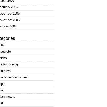
arch 2006
ebruary 2006
ecember 2005
ovember 2005
ctober 2005
tegories
007
 secrete
didas
didas running
pa nova
partamen de inchiriat
pple
rial
rian motors
udi