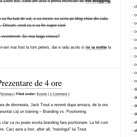
 Zilele Biz, cand am avut o prima incercare de l
ive blogging,
c
c
a fiu luat de val, o sa incerc sa scriu pe blog chiar din sala.
c
a. Oricum, cred ca o sa fie super cool.
c
a eveniment. Se mai baga cineva?
c
n-am mai fost la tom peters, dar e radu acolo si
isi ia notite
la
c
c
c
c
Prezentare de 4 ore
c
d
Persinaru
|
Filed under:
Events
|
1 Comment »
d
ea de dimineata, Jack Trout a revenit dupa amiaza, de la ora
d
nuntat ca) un training – Branding vs. Positioning.
d
e
s clar ca nu poate exsita branding fara pozitionare. La fel cum
e. Caci asta a fost, after all, “trainingul” lui Trout.
e