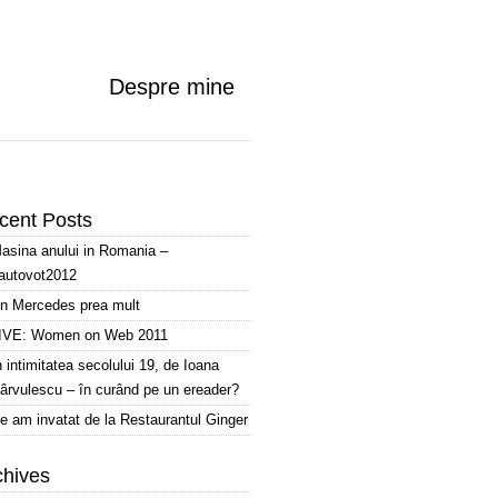
Despre mine
cent Posts
asina anului in Romania –
autovot2012
n Mercedes prea mult
IVE: Women on Web 2011
n intimitatea secolului 19, de Ioana
ârvulescu – în curând pe un ereader?
e am invatat de la Restaurantul Ginger
chives