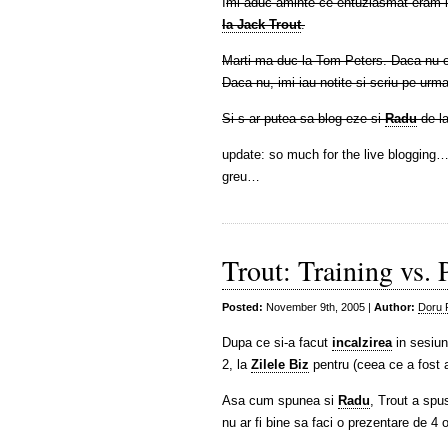
I
mi aduc aminte ce entuziasmat eram la
la Jack Trout
.
Marti ma duc la Tom Peters. Daca nu o s
Daca nu, imi iau notite si scriu pe urm
Si s-ar putea sa blog-eze si
Radu
de l
update: so much for the live blogging…
greu…
Trout: Training vs. 
Posted:
November 9th, 2005 |
Author:
Doru 
Dupa ce si-a facut
incalzirea
in sesiun
2, la
Zilele Biz
pentru (ceea ce a fost a
Asa cum spunea si
Radu
, Trout a spu
nu ar fi bine sa faci o prezentare de 4 or