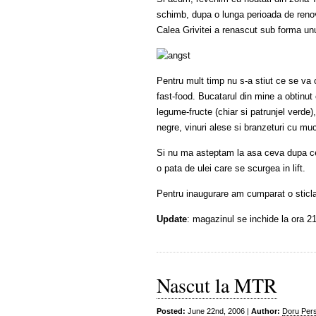
schimb, dupa o lunga perioada de renov
Calea Grivitei a renascut sub forma un
Pentru mult timp nu s-a stiut ce se va 
fast-food. Bucatarul din mine a obtinut 
legume-fructe (chiar si patrunjel verde)
negre, vinuri alese si branzeturi cu mu
Si nu ma asteptam la asa ceva dupa ce 
o pata de ulei care se scurgea in lift.
Pentru inaugurare am cumparat o sticla
Update
: magazinul se inchide la ora 2
Nascut la MTR
Posted:
June 22nd, 2006 |
Author:
Doru Pers