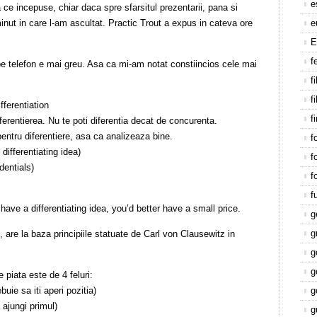
e
e incepuse, chiar daca spre sfarsitul prezentarii, pana si
minut in care l-am ascultat. Practic Trout a expus in cateva ore
e
E
f
pe telefon e mai greu. Asa ca mi-am notat constiincios cele mai
f
f
fferentiation
f
iferentierea. Nu te poti diferentia decat de concurenta.
entru diferentiere, asa ca analizeaza bine.
f
 differentiating idea)
f
dentials)
f
f
have a differentiating idea, you’d better have a small price.
g
g
, are la baza principiile statuate de Carl von Clausewitz in
g
g
 piata este de 4 feluri:
buie sa iti aperi pozitia)
g
 ajungi primul)
g