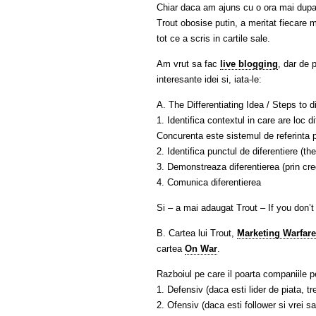
Chiar daca am ajuns cu o ora mai dupa c
Trout obosise putin, a meritat fiecare 
tot ce a scris in cartile sale.
Am vrut sa fac
live blogging
, dar de 
interesante idei si, iata-le:
A. The Differentiating Idea / Steps to di
1. Identifica contextul in care are loc d
Concurenta este sistemul de referinta p
2. Identifica punctul de diferentiere (the
3. Demonstreaza diferentierea (prin cre
4. Comunica diferentierea
Si – a mai adaugat Trout – If you don’t 
B. Cartea lui Trout,
Marketing Warfare
cartea
On War
.
Razboiul pe care il poarta companiile pe
1. Defensiv (daca esti lider de piata, tre
2. Ofensiv (daca esti follower si vrei sa